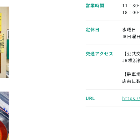
営業時間
11：3
18：0
定休日
水曜日
※日曜
交通アクセス
【公共
JR横浜
【駐車
店前に
URL
https: