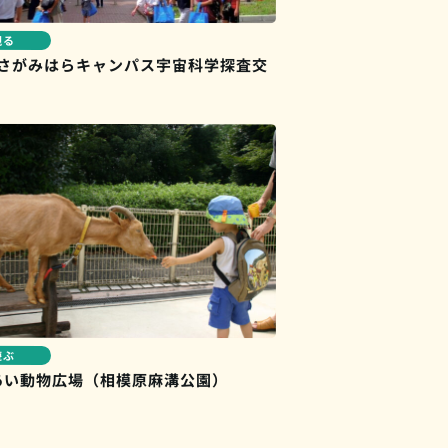
観る
XAさがみはらキャンパス宇宙科学探査交
遊ぶ
あい動物広場（相模原麻溝公園）