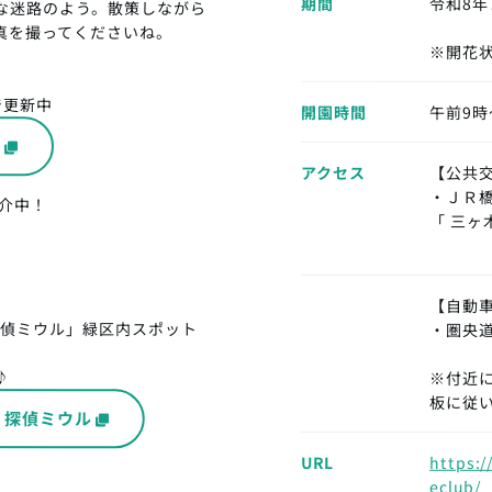
期間
令和8年
な迷路のよう。散策しながら
真を撮ってくださいね。
※開花状
で更新中
開園時間
午前9時
m
アクセス
【公共
・ＪＲ
介中！
「 三ヶ
【自動
探偵ミウル」緑区内スポット
・圏央道
♪
※付近
板に従
・探偵ミウル
URL
https:
eclub/