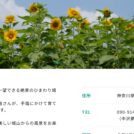
一望できる絶景のひまわり畑
住所
神奈川県
皆さんが、手塩にかけて育て
ます。
TEL
090-91
（中沢
美しい城山からの風景をお楽