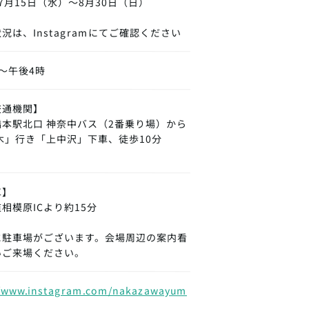
7月15日（水）～8月30日（日）
況は、Instagramにてご確認ください
～午後4時
交通機関】
橋本駅北口 神奈中バス（2番乗り場）から
木」行き「上中沢」下車、徒歩10分
車】
相模原ICより約15分
に駐車場がございます。会場周辺の案内看
いご来場ください。
//www.instagram.com/nakazawayum