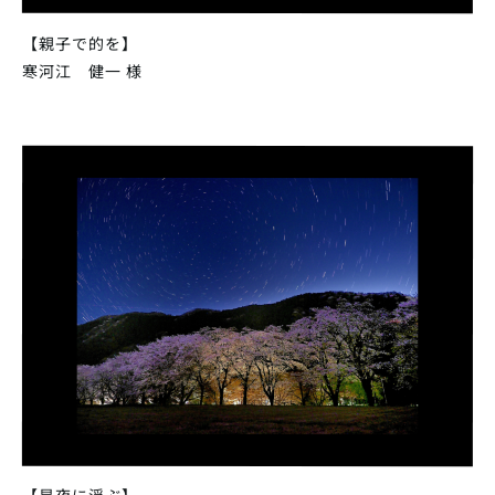
【親子で的を】
寒河江 健一 様