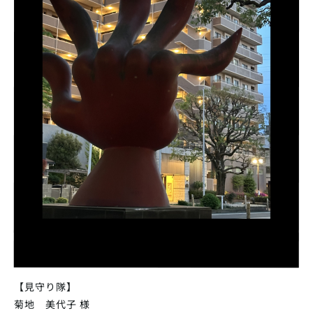
【見守り隊】
菊地 美代子 様