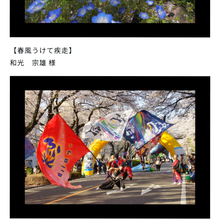
【春風うけて疾走】
和光 宗雄 様