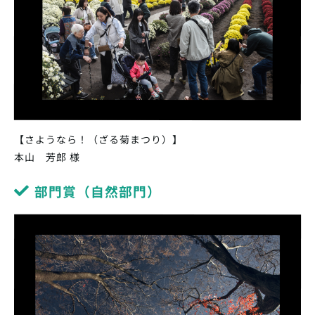
【さようなら！（ざる菊まつり）】
本山 芳郎 様
部門賞（自然部門）