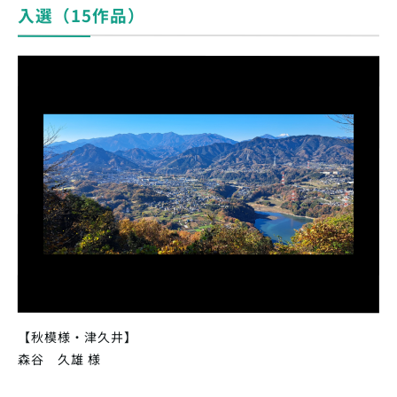
入選（15作品）
【秋模様・津久井】
森谷 久雄 様