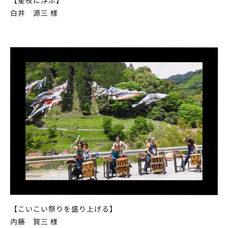
【星夜に浮ぶ】
白井 源三 様
【こいこい祭りを盛り上げる】
内藤 賀三 様