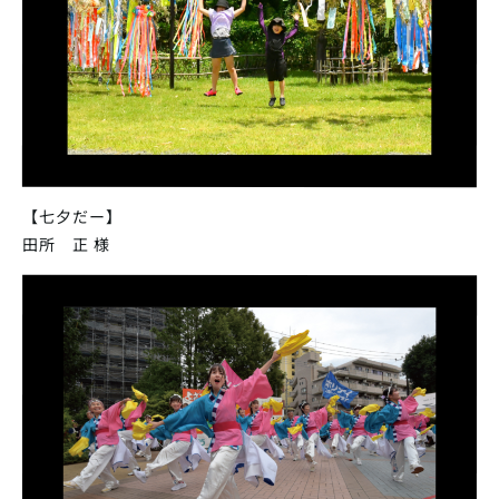
【七夕だー】
田所 正 様