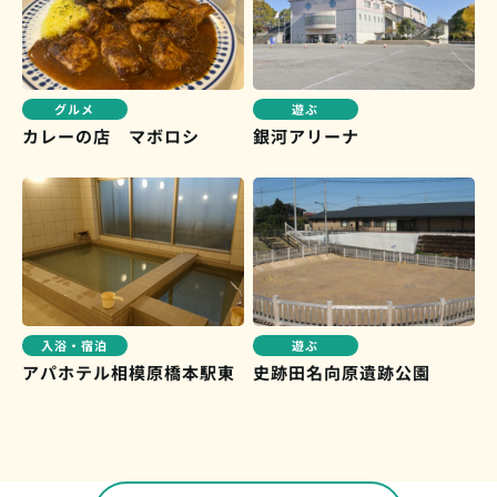
グルメ
遊ぶ
カレーの店 マボロシ
銀河アリーナ
入浴・宿泊
遊ぶ
アパホテル相模原橋本駅東
史跡田名向原遺跡公園