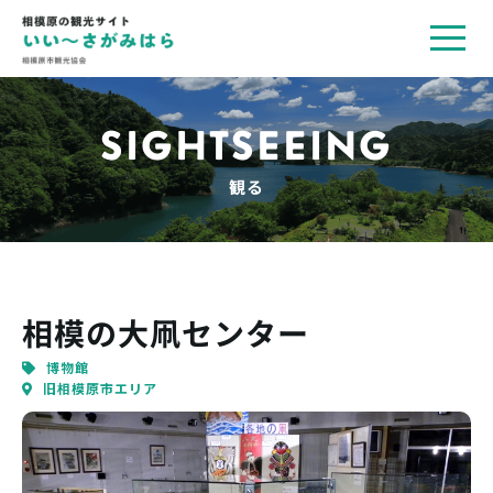
toggl
navig
SIGHTSEEING
観る
相模の大凧センター
博物館
旧相模原市エリア