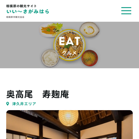
toggl
navig
EAT
グルメ
奥高尾 寿麹庵
津久井エリア