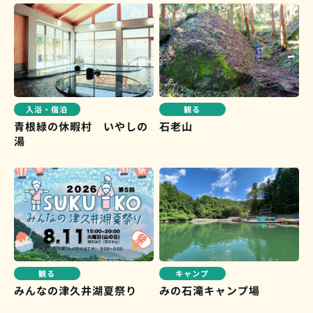
入浴・宿泊
観る
青根緑の休暇村 いやしの
石老山
湯
キャンプ
観る
みんなの津久井湖夏祭り
みの石滝キャンプ場