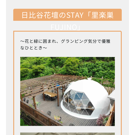
日比谷花壇のSTAY「里楽巣
FUJINO」
～花と緑に囲まれ、グランピング気分で優雅
なひととき～