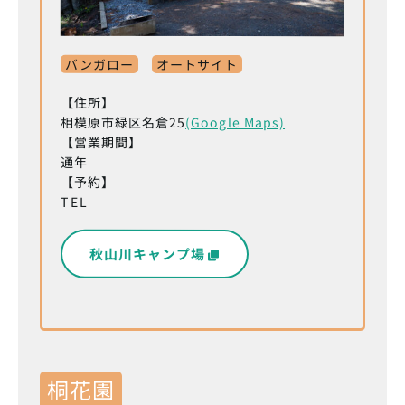
バンガロー
オートサイト
【住所】
相模原市緑区名倉25
(Google Maps)
【営業期間】
通年
【予約】
TEL
秋山川キャンプ場
桐花園