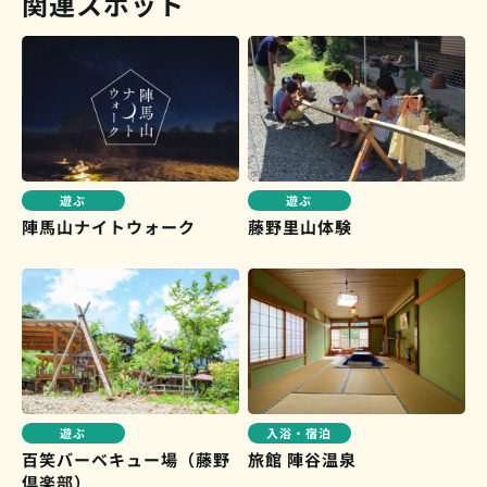
関連スポット
遊ぶ
遊ぶ
陣馬山ナイトウォーク
藤野里山体験
入浴・宿泊
遊ぶ
百笑バーベキュー場（藤野
旅館 陣谷温泉
倶楽部）