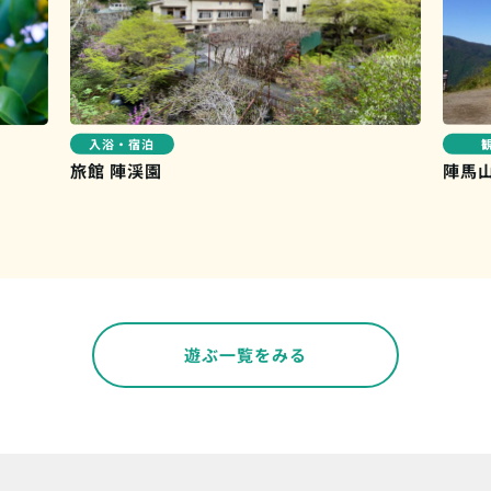
入浴・宿泊
旅館 陣渓園
陣馬
遊ぶ一覧をみる