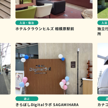
入浴・宿泊
入浴
ホテルクラウンヒルズ 相模原駅前
独立
所
遊ぶ
きらぼしDigitalラボ SAGAMIHARA
カナ