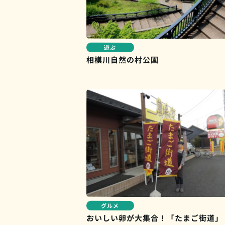
遊ぶ
相模川自然の村公園
グルメ
おいしい卵が大集合！「たまご街道」