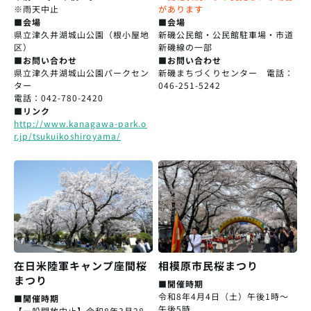
※雨天中止
があります
■会場
■会場
県立津久井湖城山公園（根小屋地
新磯公民館・公民館駐車場・市道
区）
新磯線の一部
■お問い合わせ
■お問い合わせ
県立津久井湖城山公園パークセン
新磯まちづくりセンター 電話：
ター
046-251-5242
電話：042-780-2420
■リンク
http://www.kanagawa-park.o
r.jp/tsukuikoshiroyama/
相模原市民桜まつり
在日米陸軍キャンプ座間桜
まつり
■開催時期
令和8年4月4日（土）午後1時～
■開催時期
午後5時
【一般開放中止】令和8年3月28