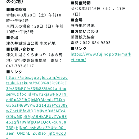
の苑地）
■開催時期
令和8年5月16日（土）、17日
■開催時期
（日）
令和8年3月28日（土）午前10
■会場
時〜午後4時
藤野地区各地
※雨天の場合：29日（日）午前
■お問い合わせ
10時～午後3時
藤野観光協会
■会場
電話：042-684-9503
津久井湖城山公園 水の苑地
■リンク
■お問い合わせ
https://www.fujinopottermark
津久井湖さくらまつり（水の苑
et.com/
地）実行委員会事務局 電話：
042-783-8117
■リンク
https://sites.google.com/view/
tsukui-sakura/%E3%83%9B%E
3%83%BC%E3%83%A0?authu
ser=6&fbclid=IwY2xjawP6DTNl
eHRuA2FlbQIxMQBicmlkETJXa
G55ZlN6WVYwdG14U3FYc3J0Y
wZhcHBfaWQQMjIyMDM5MTc4
ODIwMDg5MgABHkAPUvZVqRE
453qfi7jWhfgOsAEQqC-quN38
76FgHjNnC-nsHWazZYUfzl00_
aem_ONznL_Z0i9so_jjfO4CoJ
w