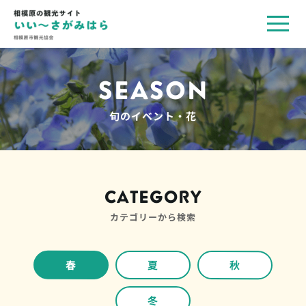
toggl
navig
SEASON
旬のイベント・花
CATEGORY
カテゴリーから検索
春
夏
秋
冬