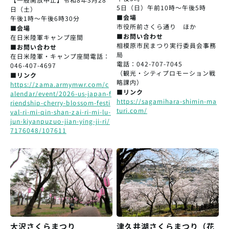
5日（日）午前10時～午後5時
日（土）
■会場
午後1時～午後6時30分
市役所前さくら通り ほか
■会場
■お問い合わせ
在日米陸軍キャンプ座間
相模原市民まつり実行委員会事務
■お問い合わせ
局
在日米陸軍・キャンプ座間電話：
電話：042-707-7045
046-407-4697
（観光・シティプロモーション戦
■リンク
略課内）
https://zama.armymwr.com/c
■リンク
alendar/event/2026-us-japan-f
https://sagamihara-shimin-ma
riendship-cherry-blossom-festi
turi.com/
val-ri-mi-qin-shan-zai-ri-mi-lu-
jun-kiyanpuzuo-jian-ying-ji-ri/
7176048/107611
大沢さくらまつり
津久井湖さくらまつり（花