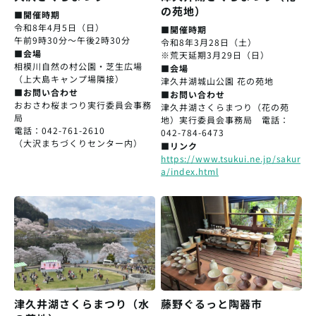
の苑地）
■開催時期
令和8年4月5日（日）
■開催時期
午前9時30分～午後2時30分
令和8年3月28日（土）
■会場
※荒天延期3月29日（日）
相模川自然の村公園・芝生広場
■会場
（上大島キャンプ場隣接）
津久井湖城山公園 花の苑地
■お問い合わせ
■お問い合わせ
おおさわ桜まつり実行委員会事務
津久井湖さくらまつり（花の苑
局
地）実行委員会事務局 電話：
電話：042-761-2610
042-784-6473
（大沢まちづくりセンター内）
■リンク
https://www.tsukui.ne.jp/sakur
a/index.html
津久井湖さくらまつり（水
藤野ぐるっと陶器市