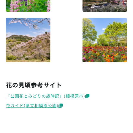
花の見頃参考サイト
「公園花とみどりの歳時記」(相模原市)
花ガイド(県立相模原公園)