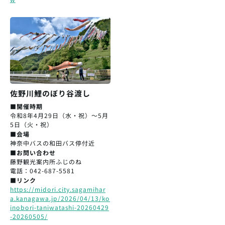
佐野川鯉のぼり谷渡し
■開催時期
令和8年4月29日（水・祝）～5月
5日（火・祝）
■会場
神奈中バスの和田バス停付近
■お問い合わせ
藤野観光案内所ふじのね
電話：042-687-5581
■リンク
https://midori.city.sagamihar
a.kanagawa.jp/2026/04/13/ko
inobori-taniwatashi-20260429
-20260505/