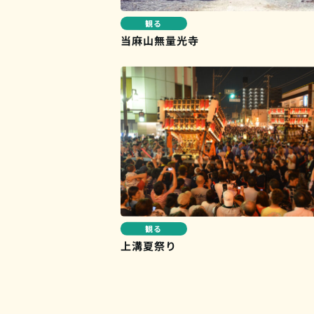
観る
当麻山無量光寺
観る
上溝夏祭り