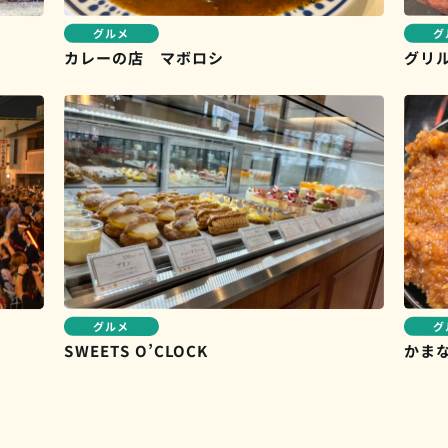
グルメ
グ
カレーの店 マボロシ
グリ
グルメ
グ
SWEETS O’CLOCK
かま