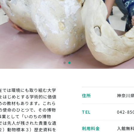
在では環境にも取り組む大学
住所
神奈川県
をはじめとする学術的に価値
めの教材もあります。これら
の使命のひとつで、その博物
TEL
042-85
念事業として「いのちの博物
では先人が残された貴重な遺
利用料金
入館無
２）動物標本３）歴史資料を