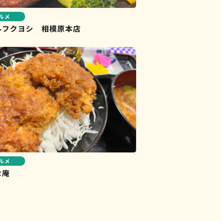
ルメ
ルフクヨシ 相模原本店
ルメ
な庵