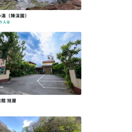
の湯（陣渓園）
り入浴
館 旭屋