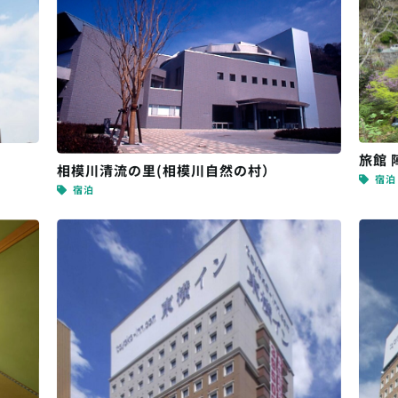
旅館 
相模川清流の里(相模川自然の村）
宿泊
宿泊