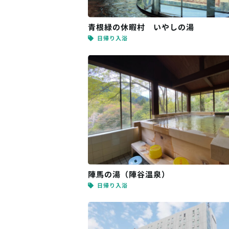
青根緑の休暇村 いやしの湯
日帰り入浴
陣馬の湯（陣谷温泉）
日帰り入浴