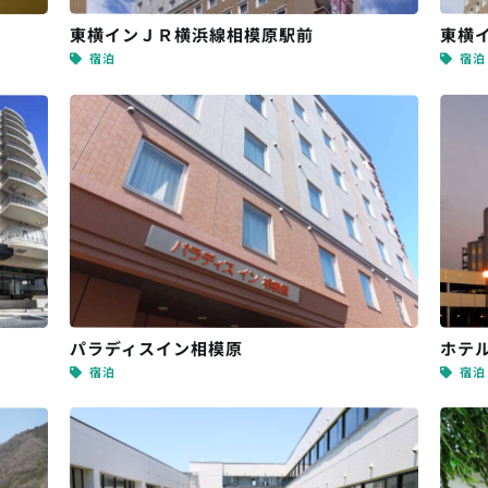
東横インＪＲ横浜線相模原駅前
東横
宿泊
宿泊
パラディスイン相模原
ホテ
宿泊
宿泊