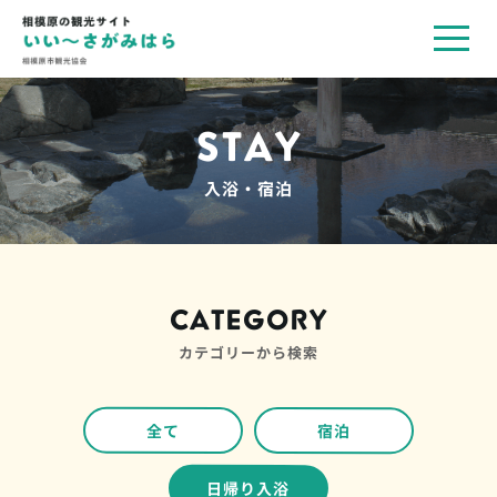
toggl
navig
STAY
入浴・宿泊
CATEGORY
カテゴリーから検索
全て
宿泊
日帰り入浴