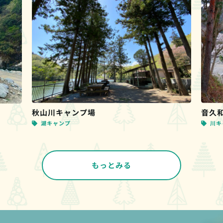
秋山川キャンプ場
音久
湖キャンプ
川キ
もっとみる