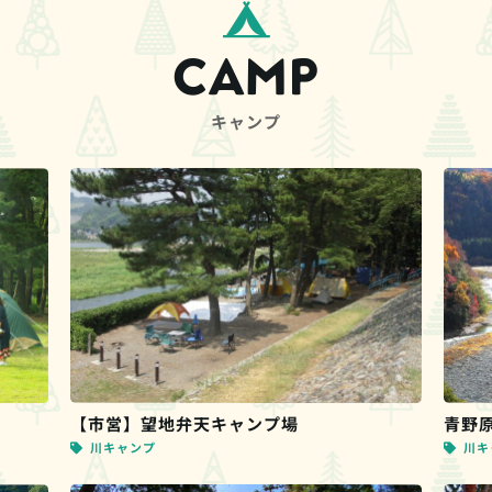
CAMP
キャンプ
【市営】望地弁天キャンプ場
青野
川キャンプ
川キ