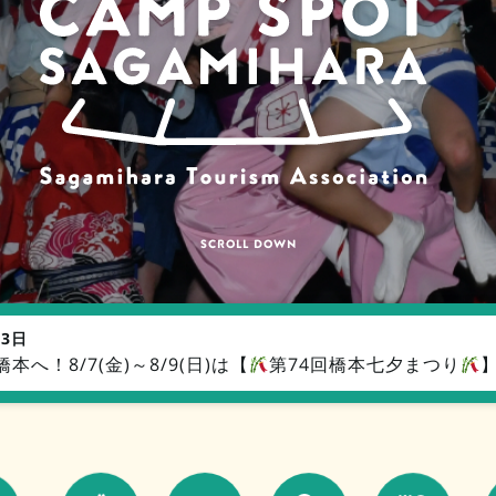
SCROLL DOWN
SCROLL DOWN
SCROLL DOWN
＼CLICK!／
月3日
本へ！8/7(金)～8/9(日)は【
第74回橋本七夕まつり