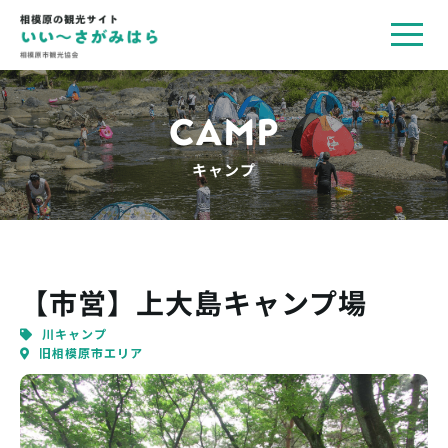
toggl
navig
CAMP
キャンプ
【市営】上大島キャンプ場
川キャンプ
旧相模原市エリア