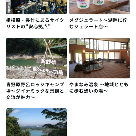
相模原・長竹にあるサイク
メグジェラート〜湖畔に佇
リストの“安心拠点”
むジェラート店〜
青野原野呂ロッジキャンプ
やまなみ温泉 〜地域ととも
場〜ダイナミックな景観と
に歩む憩いの湯〜
交流が魅力〜