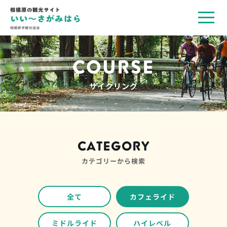
toggl
navig
COURSE
サイクリング
CATEGORY
カテゴリーから検索
全て
カフェライド
ミドルライド
ハイレベル