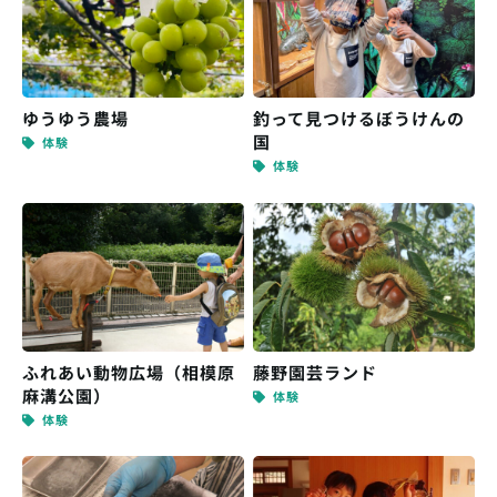
ゆうゆう農場
釣って見つけるぼうけんの
国
体験
体験
ふれあい動物広場（相模原
藤野園芸ランド
麻溝公園）
体験
体験