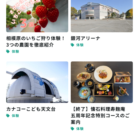
相模原のいちご狩り体験！
銀河アリーナ
3つの農園を徹底紹介
体験
体験
カナコーこども天文台
【終了】懐石料理寿麹庵
五周年記念特別コースのご
体験
案内
体験