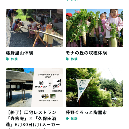
藤野里山体験
モナの丘の収穫体験
体験
体験
【終了】邸宅レストラン
藤野ぐるっと陶器市
「寿麹庵」×「久保田酒
体験
造」6月30日(月)メーカー