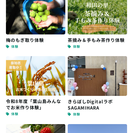
梅のもぎ取り体験
茶摘み＆手もみ茶作り体験
体験
体験
令和8年度「葉山島みんな
きらぼしDigitalラボ
でお米作り体験」
SAGAMIHARA
体験
体験